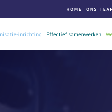
HOME
ONS TEA
n Selectie
Maak een afspraak
nisatie-inrichting
Effectief samenwerken
We