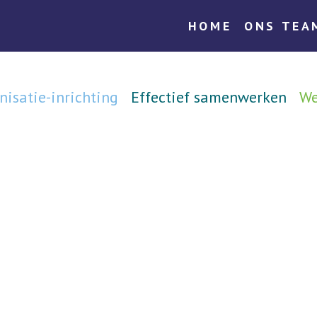
HOME
ONS TEA
n Selectie
Maak een afspraak
nisatie-inrichting
Effectief samenwerken
We