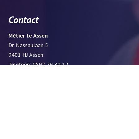
Contact
Métier te Assen
Dr. Nassaulaan 5
9401 HJ Assen
Telefoon:
0592 29 80 12
Métier te Zwolle
Schrevenweg 22
8024 HA Zwolle
Telefoon:
038-452 88 33
Métier te Barneveld
Albert Plesmanstraat 30