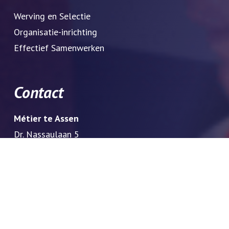
Werving en Selectie
Organisatie-inrichting
Effectief Samenwerken
Contact
Métier te Assen
Dr. Nassaulaan 5
9401 HJ Assen
Telefoon:
0592 29 80 12
Métier te Zwolle
Schrevenweg 22
8024 HA Zwolle