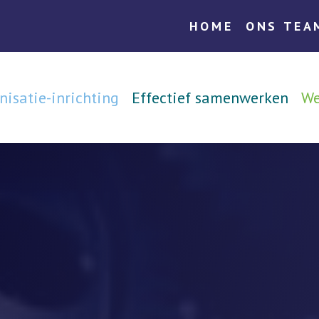
HOME
ONS TEA
n Selectie
Maak een afspraak
nisatie-inrichting
Effectief samenwerken
We