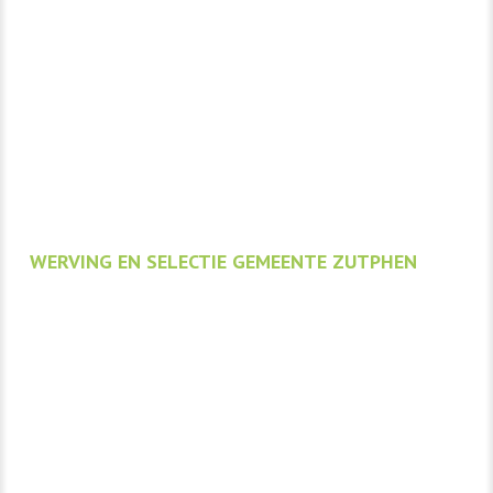
WERVING EN SELECTIE GEMEENTE ZUTPHEN
Werving en selectie
Zutphen | Métier BV