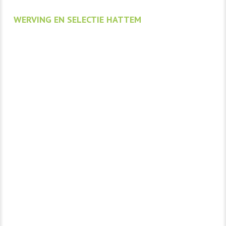
WERVING EN SELECTIE HATTEM
Werving en Selectie
Hattem | Métier BV